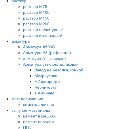
раствор
раствор М75
раствор М100
раствор М150
раствор М200
раствор штукатурный
раствор известковый
арматура
Aрматура A500C
Арматура А3 (рифленая)
арматура А1 (гладкая)
Арматура стеклопластиковая
Завод на революционной
Мокроусово
НИжегородка
Черниковка
в Аминево
металлоизделия
cетка кладочная
сыпучие материалы
цемент в мешках
цемент навалом
ПГС