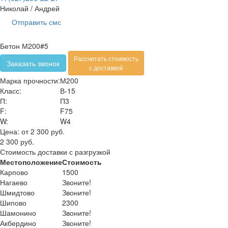
Николай / Андрей
Отправить смс
Бетон М200#5
Рассчитать стоимость
Заказать звонок
с доставкой
Марка прочности:
М200
Класс:
В-15
П:
П3
F:
F75
W:
W4
Цена:
от 2 300 руб.
2 300 руб.
Стоимость доставки с разгрузкой
Местоположение
Стоимость
Карпово
1500
Нагаево
Звоните!
Шмидтово
Звоните!
Шипово
2300
Шамонино
Звоните!
Акбердино
Звоните!