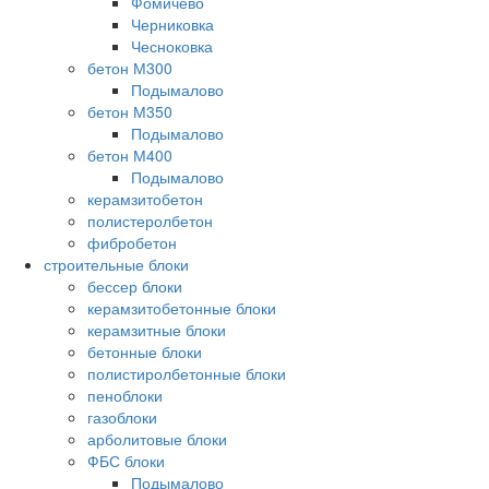
Фомичево
Черниковка
Чесноковка
бетон М300
Подымалово
бетон М350
Подымалово
бетон М400
Подымалово
керамзитобетон
полистеролбетон
фибробетон
строительные блоки
бессер блоки
керамзитобетонные блоки
керамзитные блоки
бетонные блоки
полистиролбетонные блоки
пеноблоки
газоблоки
арболитовые блоки
ФБС блоки
Подымалово