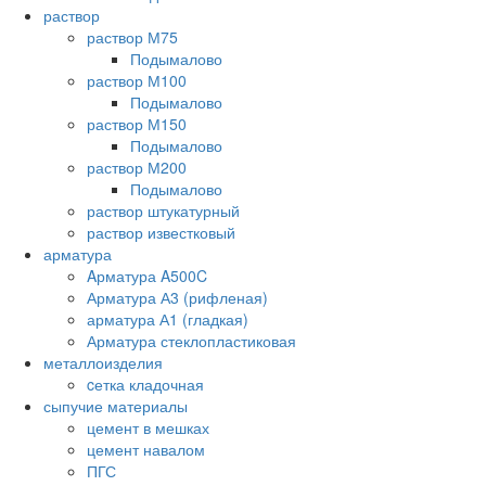
раствор
раствор М75
Подымалово
раствор М100
Подымалово
раствор М150
Подымалово
раствор М200
Подымалово
раствор штукатурный
раствор известковый
арматура
Aрматура A500C
Арматура А3 (рифленая)
арматура А1 (гладкая)
Арматура стеклопластиковая
металлоизделия
cетка кладочная
сыпучие материалы
цемент в мешках
цемент навалом
ПГС