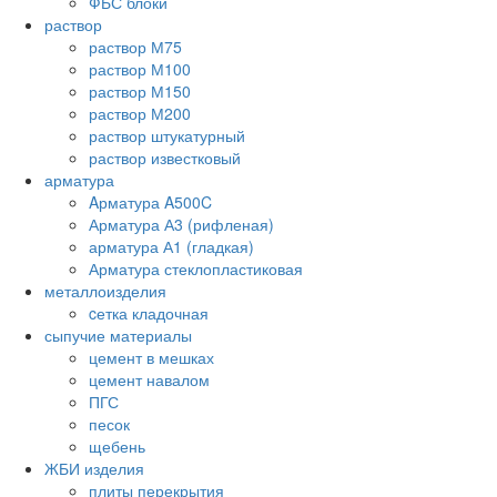
ФБС блоки
раствор
раствор М75
раствор М100
раствор М150
раствор М200
раствор штукатурный
раствор известковый
арматура
Aрматура A500C
Арматура А3 (рифленая)
арматура А1 (гладкая)
Арматура стеклопластиковая
металлоизделия
cетка кладочная
сыпучие материалы
цемент в мешках
цемент навалом
ПГС
песок
щебень
ЖБИ изделия
плиты перекрытия