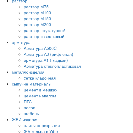
раствор
раствор М75
раствор М100
раствор М150
раствор М200
раствор штукатурный
раствор известковый
арматура
Aрматура A500C
Арматура А3 (рифленая)
арматура А1 (гладкая)
Арматура стеклопластиковая
металлоизделия
cетка кладочная
сыпучие материалы
цемент в мешках
цемент навалом
ПГС
песок
щебень
ЖБИ изделия
плиты перекрытия
ЖБ кольца в Уфе