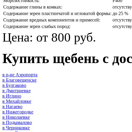
Морозостойкость:
F400
Содержание глины в комках:
отсутств
Содержание зерен пластинчатой и игловатой формы:
до 25 %
Содержание вредных компонентов и примесей:
отсутств
Содержание зерен слабых пород:
отсутств
Цена:
от 800 руб.
Купить щебень с до
в р-не Аэропорта
в Благовещенске
в Булгаково
в Дмитриевке
в Иглино
в Михайловке
в Нагаево
в Нижегородке
в Николаевке
в Подымалово
в Черниковке