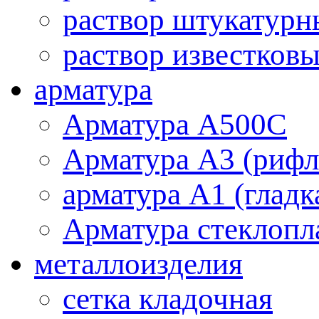
раствор штукатурн
раствор известков
арматура
Aрматура A500C
Арматура А3 (рифл
арматура А1 (гладк
Арматура стеклопл
металлоизделия
cетка кладочная