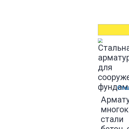
Ста
Армат
многок
стали 