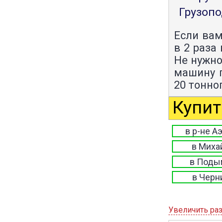
Грузопо
Если вам
в 2 раза
Не нужно
машину г
20 тонно
Купит
в р-не А
в Миха
в Поды
в Черн
Увеличить ра