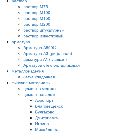
раствор
раствор М75
раствор М100
раствор М150
раствор М200
раствор штукатурный
раствор известковый
арматура
Aрматура A500C
Арматура А3 (рифленая)
арматура А1 (гладкая)
Арматура стеклопластиковая
металлоизделия
cетка кладочная
сыпучие материалы
цемент в мешках
цемент навалом
Аэропорт
Благовещенск
Булгаково
Дмитриевка
Иглино
Михайловка