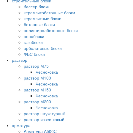
строительные блоки
бессер блоки
керамзитобетонные блоки
керамзитные блоки
бетонные блоки
полистиролбетонные блоки
пеноблоки
газоблоки
арболитовые блоки
ФБС блоки
раствор
раствор М75
Чесноковка
раствор М100
Чесноковка
раствор М150
Чесноковка
раствор М200
Чесноковка
раствор штукатурный
раствор известковый
арматура
Aрматура A500C