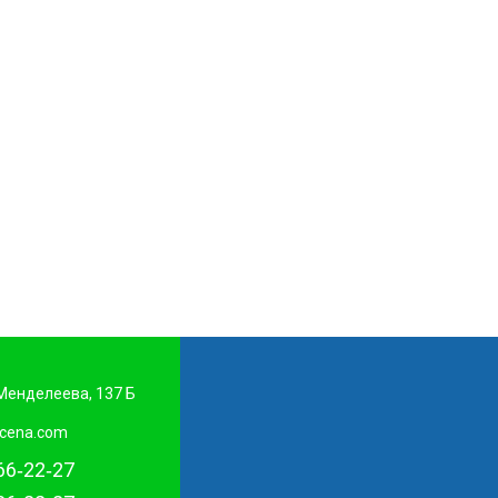
. Менделеева, 137 Б
cena.com
66‑22‑27