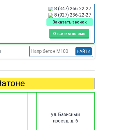
8 (347) 266‑22‑27
8 (927) 236‑22‑27
Заказать звонок
Ответим по смс
ы
НАЙТИ
Затоне
ул. Базисный
проезд, д. 6