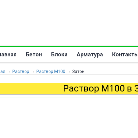
лавная
Бетон
Блоки
Арматура
Контакт
→
→
→
ная
раствор
раствор М100
Затон
Раствор М100 в 