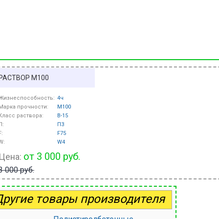
РАСТВОР М100
Жизнеспособность:
4ч
Марка прочности:
M100
Класс раствора:
B-15
П:
П3
F:
F75
W:
W4
от 3 000 руб.
Цена:
3 000 руб.
Другие товары производителя