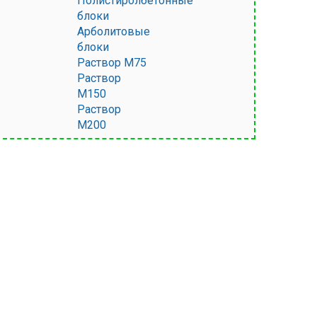
Полистиролбетонные
блоки
Арболитовые
блоки
Раствор М75
Раствор
М150
Раствор
М200