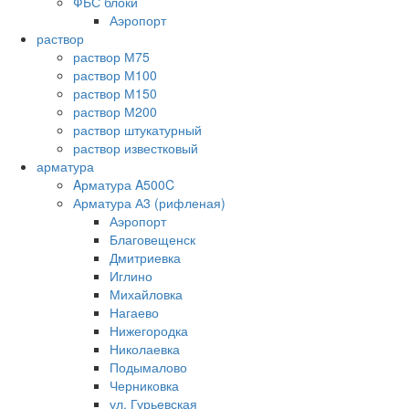
ФБС блоки
Аэропорт
раствор
раствор М75
раствор М100
раствор М150
раствор М200
раствор штукатурный
раствор известковый
арматура
Aрматура A500C
Арматура А3 (рифленая)
Аэропорт
Благовещенск
Дмитриевка
Иглино
Михайловка
Нагаево
Нижегородка
Николаевка
Подымалово
Черниковка
ул. Гурьевская