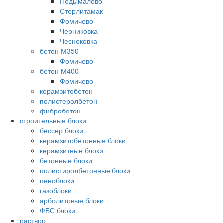
Подымалово
Стерлитамак
Фомичево
Черниковка
Чесноковка
бетон М350
Фомичево
бетон М400
Фомичево
керамзитобетон
полистеролбетон
фибробетон
строительные блоки
бессер блоки
керамзитобетонные блоки
керамзитные блоки
бетонные блоки
полистиролбетонные блоки
пеноблоки
газоблоки
арболитовые блоки
ФБС блоки
раствор