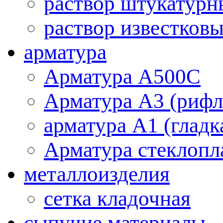
раствор штукатурн
раствор известков
арматура
Aрматура A500C
Арматура А3 (рифл
арматура А1 (гладк
Арматура стеклопл
металлоизделия
cетка кладочная
сыпучие материалы