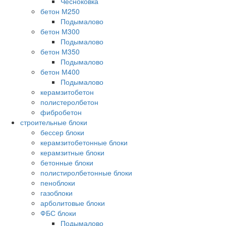
Чесноковка
бетон М250
Подымалово
бетон М300
Подымалово
бетон М350
Подымалово
бетон М400
Подымалово
керамзитобетон
полистеролбетон
фибробетон
строительные блоки
бессер блоки
керамзитобетонные блоки
керамзитные блоки
бетонные блоки
полистиролбетонные блоки
пеноблоки
газоблоки
арболитовые блоки
ФБС блоки
Подымалово