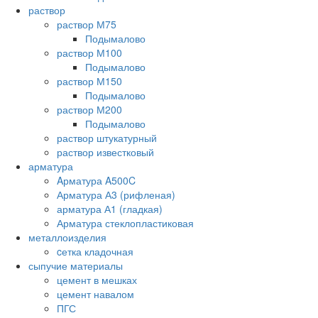
раствор
раствор М75
Подымалово
раствор М100
Подымалово
раствор М150
Подымалово
раствор М200
Подымалово
раствор штукатурный
раствор известковый
арматура
Aрматура A500C
Арматура А3 (рифленая)
арматура А1 (гладкая)
Арматура стеклопластиковая
металлоизделия
cетка кладочная
сыпучие материалы
цемент в мешках
цемент навалом
ПГС