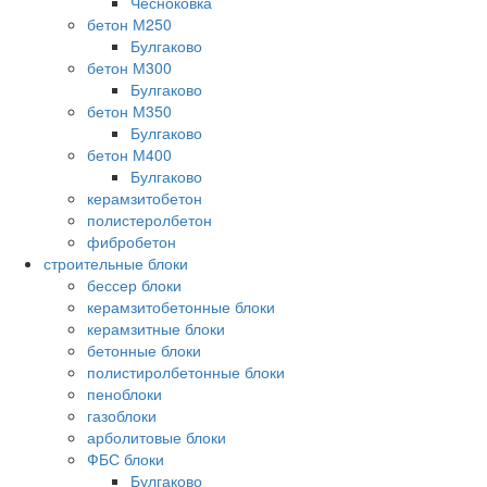
Чесноковка
бетон М250
Булгаково
бетон М300
Булгаково
бетон М350
Булгаково
бетон М400
Булгаково
керамзитобетон
полистеролбетон
фибробетон
строительные блоки
бессер блоки
керамзитобетонные блоки
керамзитные блоки
бетонные блоки
полистиролбетонные блоки
пеноблоки
газоблоки
арболитовые блоки
ФБС блоки
Булгаково