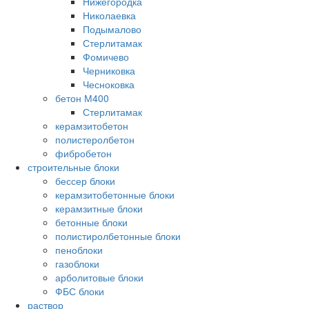
Нижегородка
Николаевка
Подымалово
Стерлитамак
Фомичево
Черниковка
Чесноковка
бетон М400
Стерлитамак
керамзитобетон
полистеролбетон
фибробетон
строительные блоки
бессер блоки
керамзитобетонные блоки
керамзитные блоки
бетонные блоки
полистиролбетонные блоки
пеноблоки
газоблоки
арболитовые блоки
ФБС блоки
раствор