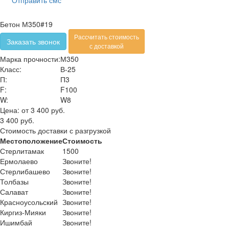
Бетон М350#19
Рассчитать стоимость
Заказать звонок
с доставкой
Марка прочности:
М350
Класс:
В-25
П:
П3
F:
F100
W:
W8
Цена:
от 3 400 руб.
3 400 руб.
Стоимость доставки с разгрузкой
Местоположение
Стоимость
Стерлитамак
1500
Ермолаево
Звоните!
Стерлибашево
Звоните!
Толбазы
Звоните!
Салават
Звоните!
Красноусольский
Звоните!
Киргиз-Мияки
Звоните!
Ишимбай
Звоните!