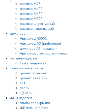
раствор М75
раствор М100
раствор М150
раствор М200
раствор штукатурный
раствор известковый
арматура
Aрматура A500C
Арматура А3 (рифленая)
арматура А1 (гладкая)
Арматура стеклопластиковая
металлоизделия
cетка кладочная
сыпучие материалы
цемент в мешках
цемент навалом
ПГС
песок
щебень
ЖБИ изделия
плиты перекрытия
ЖБ кольца в Уфе