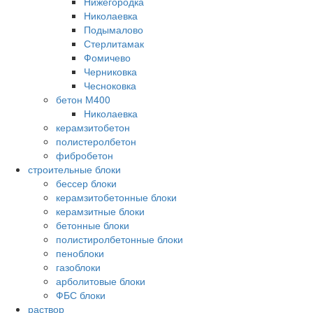
Нижегородка
Николаевка
Подымалово
Стерлитамак
Фомичево
Черниковка
Чесноковка
бетон М400
Николаевка
керамзитобетон
полистеролбетон
фибробетон
строительные блоки
бессер блоки
керамзитобетонные блоки
керамзитные блоки
бетонные блоки
полистиролбетонные блоки
пеноблоки
газоблоки
арболитовые блоки
ФБС блоки
раствор