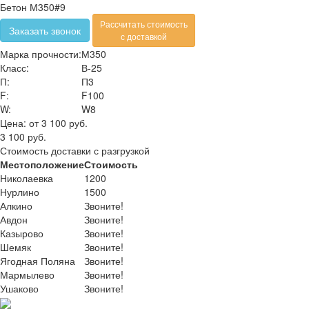
Бетон М350#9
Рассчитать стоимость
Заказать звонок
с доставкой
Марка прочности:
М350
Класс:
В-25
П:
П3
F:
F100
W:
W8
Цена:
от 3 100 руб.
3 100 руб.
Стоимость доставки с разгрузкой
Местоположение
Стоимость
Николаевка
1200
Нурлино
1500
Алкино
Звоните!
Авдон
Звоните!
Казырово
Звоните!
Шемяк
Звоните!
Ягодная Поляна
Звоните!
Мармылево
Звоните!
Ушаково
Звоните!