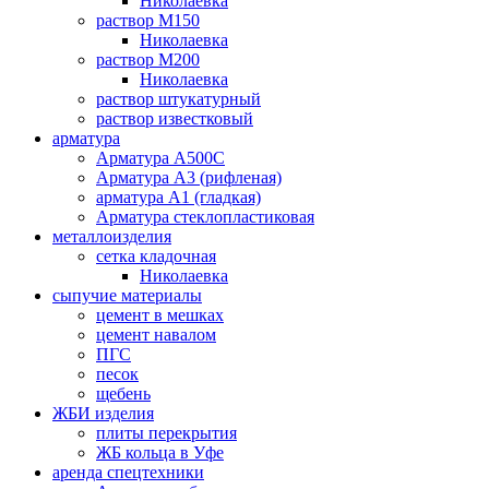
Николаевка
раствор М150
Николаевка
раствор М200
Николаевка
раствор штукатурный
раствор известковый
арматура
Aрматура A500C
Арматура А3 (рифленая)
арматура А1 (гладкая)
Арматура стеклопластиковая
металлоизделия
cетка кладочная
Николаевка
сыпучие материалы
цемент в мешках
цемент навалом
ПГС
песок
щебень
ЖБИ изделия
плиты перекрытия
ЖБ кольца в Уфе
аренда спецтехники