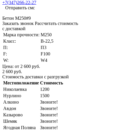
+7(347)266-22-27
Отправить смс
Бетон М250#9
Заказать звонок
Рассчитать стоимость
с доставкой
Марка прочности:
М250
Класс:
В-22,5
П:
П3
F:
F100
W:
W4
Цена:
от 2 600 руб.
2 600 руб.
Стоимость доставки с разгрузкой
Местоположение
Стоимость
Николаевка
1200
Нурлино
1500
Алкино
Звоните!
Авдон
Звоните!
Казырово
Звоните!
Шемяк
Звоните!
Ягодная Поляна
Звоните!