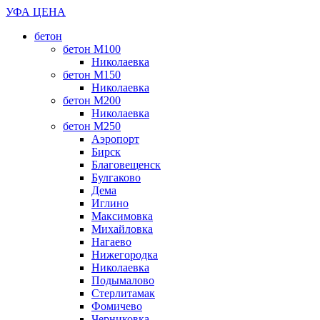
УФА ЦЕНА
бетон
бетон М100
Николаевка
бетон М150
Николаевка
бетон М200
Николаевка
бетон М250
Аэропорт
Бирск
Благовещенск
Булгаково
Дема
Иглино
Максимовка
Михайловка
Нагаево
Нижегородка
Николаевка
Подымалово
Стерлитамак
Фомичево
Черниковка