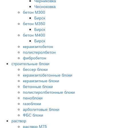
Черниковка
Чесноковка
бетон М300
Бирск
бетон М350
Бирск
бетон М400
Бирск
керамзитобетон
полистеролбетон
фибробетон
строительные блоки
бессер блоки
керамзитобетонные блоки
керамзитные блоки
бетонные блоки
полистиролбетонные блоки
пеноблоки
газоблоки
арболитовые блоки
ФБС блоки
раствор
раствор М75