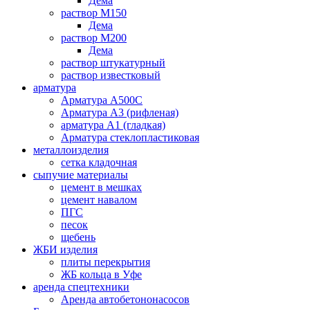
Дема
раствор М150
Дема
раствор М200
Дема
раствор штукатурный
раствор известковый
арматура
Aрматура A500C
Арматура А3 (рифленая)
арматура А1 (гладкая)
Арматура стеклопластиковая
металлоизделия
cетка кладочная
сыпучие материалы
цемент в мешках
цемент навалом
ПГС
песок
щебень
ЖБИ изделия
плиты перекрытия
ЖБ кольца в Уфе
аренда спецтехники
Аренда автобетононасосов