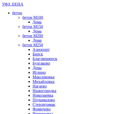
УФА ЦЕНА
бетон
бетон М100
Дема
бетон М150
Дема
бетон М200
Дема
бетон М250
Аэропорт
Бирск
Благовещенск
Булгаково
Дема
Иглино
Максимовка
Михайловка
Нагаево
Нижегородка
Николаевка
Подымалово
Стерлитамак
Фомичево
Черниковка