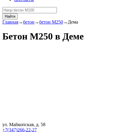
Найти
Главная
→
бетон
→
бетон М250
→
Дема
Бетон М250 в Деме
ул. Майкопская, д. 58
+7(347)266-22-27