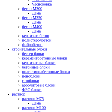
Чесноковка
бетон М300
Дема
бетон М350
Дема
бетон М400
Дема
керамзитобетон
полистеролбетон
фибробетон
строительные блоки
бессер блоки
керамзитобетонные блоки
керамзитные блоки
бетонные блоки
полистиролбетонные блоки
пеноблоки
газоблоки
арболитовые блоки
ФБС блоки
раствор
раствор М75
Дема
раствор М100