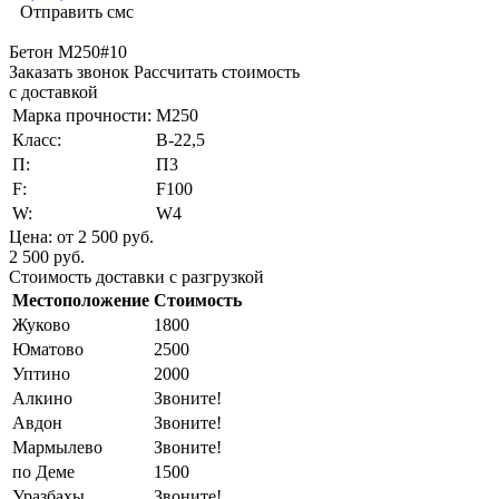
Отправить смс
Бетон М250#10
Заказать звонок
Рассчитать стоимость
с доставкой
Марка прочности:
М250
Класс:
В-22,5
П:
П3
F:
F100
W:
W4
Цена:
от 2 500 руб.
2 500 руб.
Стоимость доставки с разгрузкой
Местоположение
Стоимость
Жуково
1800
Юматово
2500
Уптино
2000
Алкино
Звоните!
Авдон
Звоните!
Мармылево
Звоните!
по Деме
1500
Уразбахы
Звоните!